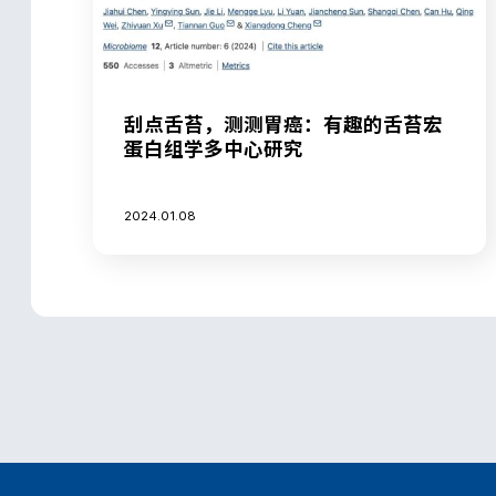
刮点舌苔，测测胃癌：有趣的舌苔宏
蛋白组学多中心研究
2024.01.08