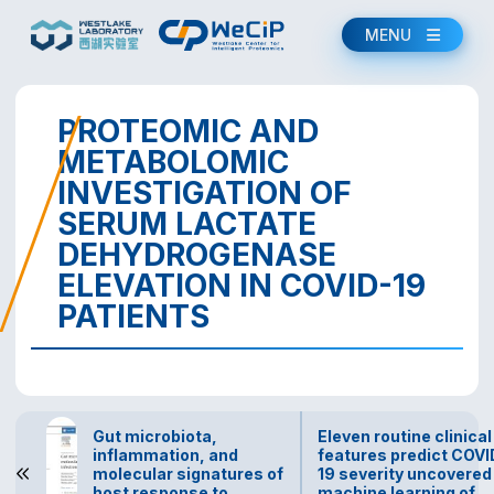
MENU
PROTEOMIC AND
METABOLOMIC
INVESTIGATION OF
SERUM LACTATE
DEHYDROGENASE
ELEVATION IN COVID-19
PATIENTS
Gut microbiota,
Eleven routine clinical
inflammation, and
features predict COVI
molecular signatures of
19 severity uncovered
host response to
machine learning of